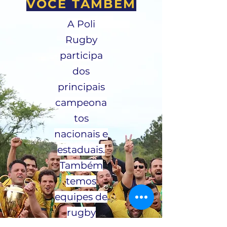
VOCÊ TAMBÉM
A Poli
Rugby
participa
dos
principais
campeona
tos
nacionais e
estaduais.
Também
temos
equipes de
rugby