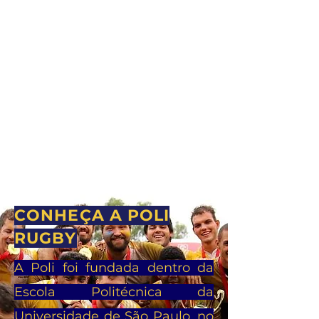
CONHEÇA A POLI
RUGBY
A Poli foi fundada dentro da
Escola Politécnica da
Universidade de São Paulo, no